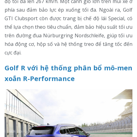
độ tối đa lên 267 km/h. Một cánh gió lớn trên mui xe ở
phía sau đảm bảo lực ép xuống tối đa. Ngoài ra, Golf
GTI Clubsport còn được trang bị chế độ lái Special, có
thể lựa chọn theo tiêu chuẩn, đảm bảo hiệu suất tối ưu
trên đường đua Nürburgring Nordschleife, giúp tối ưu
hóa động cơ, hộp số và hệ thống treo để tăng tốc đến
cực đại.
Golf R với hệ thống phân bổ mô-men
xoắn R-Performance