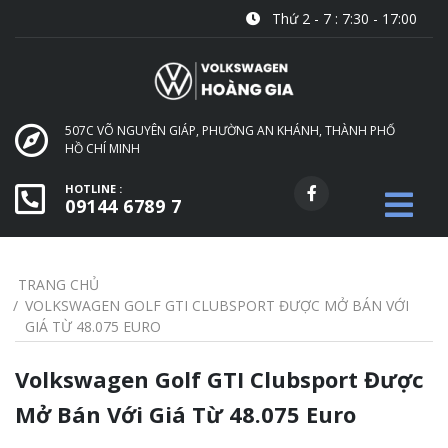
Thứ 2 - 7 : 7:30 - 17:00
507C VÕ NGUYÊN GIÁP, PHƯỜNG AN KHÁNH, THÀNH PHỐ
HỒ CHÍ MINH
HOTLINE :
09144 6789 7
TRANG CHỦ
VOLKSWAGEN GOLF GTI CLUBSPORT ĐƯỢC MỞ BÁN VỚI
GIÁ TỪ 48.075 EURO
Volkswagen Golf GTI Clubsport Được
Mở Bán Với Giá Từ 48.075 Euro