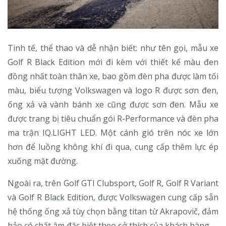
Tinh tế, thể thao và dễ nhận biết: như tên gọi, mẫu xe
Golf R Black Edition mới đi kèm với thiết kế màu đen
đồng nhất toàn thân xe, bao gồm đèn pha được làm tối
màu, biểu tượng Volkswagen và logo R được sơn đen,
ống xả và vành bánh xe cũng được sơn đen. Mẫu xe
được trang bị tiêu chuẩn gói R-Performance và đèn pha
ma trận IQ.LIGHT LED. Một cánh gió trên nóc xe lớn
hơn để luồng không khí đi qua, cung cấp thêm lực ép
xuống mặt đường.
Ngoài ra, trên Golf GTI Clubsport, Golf R, Golf R Variant
và Golf R Black Edition, được Volkswagen cung cấp sẵn
hệ thống ống xả tùy chọn bằng titan từ Akrapovič, đảm
bảo có chất âm đặc biệt theo sở thích của khách hàng.