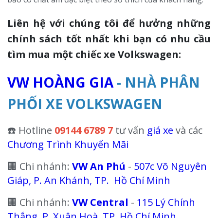
Liên hệ với chúng tôi để hưởng những
chính sách tốt nhất khi bạn có nhu cầu
tìm mua một chiếc xe Volkswagen:
VW HOÀNG GIA
- NHÀ PHÂN
PHỐI XE VOLKSWAGEN
☎️ Hotline
09144 6789 7
tư vấn
giá xe
và các
Chương Trình Khuyến Mãi
🏢 Chi nhánh:
VW An Phú
-
507c Võ Nguyên
Giáp, P. An Khánh, TP. Hồ Chí Minh
🏢 Chi nhánh:
VW Central
-
115 Lý Chính
Thắng, P. Xuân Hoà, TP. Hồ Chí Minh