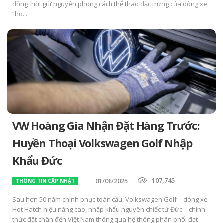
đồng thời giữ nguyên phong cách thể thao đặc trưng của dòng xe
“ho...
VW Hoàng Gia Nhận Đặt Hàng Trước:
Huyền Thoại Volkswagen Golf Nhập
Khẩu Đức
107,745
01/08/2025
THÔNG TIN CẬP NHẬT
Sau hơn 50 năm chinh phục toàn cầu, Volkswagen Golf – dòng xe
Hot Hatch hiệu năng cao, nhập khẩu nguyên chiếc từ Đức – chính
thức đặt chân đến Việt Nam thông qua hệ thống phân phối đạt