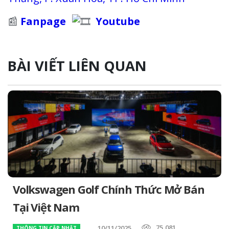
📰
Fanpage
Youtube
BÀI VIẾT LIÊN QUAN
Thông Báo
ĐÓNG
Volkswagen Golf Chính Thức Mở Bán
Tại Việt Nam
75,081
10/11/2025
THÔNG TIN CẬP NHẬT