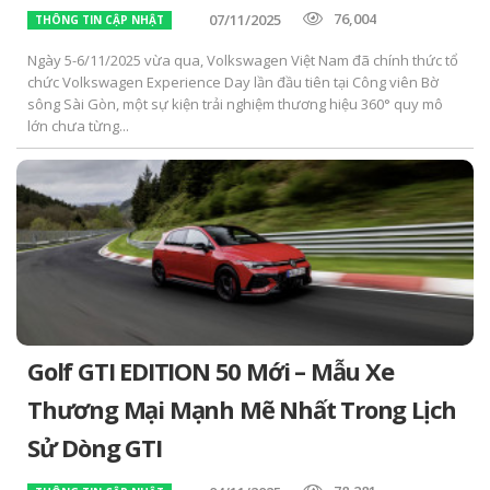
76,004
07/11/2025
THÔNG TIN CẬP NHẬT
Ngày 5-6/11/2025 vừa qua, Volkswagen Việt Nam đã chính thức tổ
chức Volkswagen Experience Day lần đầu tiên tại Công viên Bờ
sông Sài Gòn, một sự kiện trải nghiệm thương hiệu 360° quy mô
lớn chưa từng...
Golf GTI EDITION 50 Mới – Mẫu Xe
Thương Mại Mạnh Mẽ Nhất Trong Lịch
Sử Dòng GTI