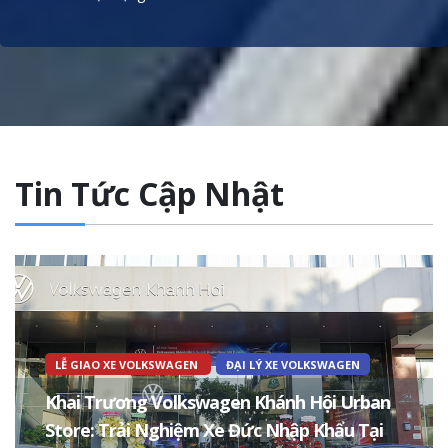
Tin Tức Cập Nhật
LỄ GIAO XE VOLKSWAGEN
ĐẠI LÝ XE VOLKSWAGEN
Khai Trương Volkswagen Khánh Hội Urban
Store: Trải Nghiệm Xe Đức Nhập Khẩu Tại