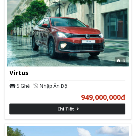
13
Virtus
5 Ghế
Nhập Ấn Độ
949,000,000
đ
Chi Tiết