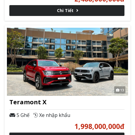
Chi Tiết
13
Teramont X
5 Ghế
Xe nhập khẩu
1,998,000,000
đ