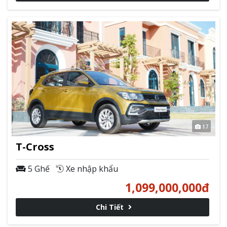
17
T-Cross
5 Ghế
Xe nhập khẩu
1,099,000,000
đ
Chi Tiết