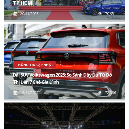
TP.HCM
20/11/2025
70,951
THÔNG TIN CẬP NHẬT
Dải SUV Volkswagen 2025: So Sánh Đầy Đủ Từ Đô
Thị Đến 7 Chỗ Gia Đình
16/11/2025
72,336