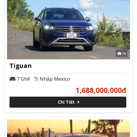
16
Tiguan
7 Ghế
Nhập Mexico
1,688,000,000
đ
Chi Tiết