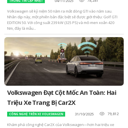
78,281
04/11/2025
THÔNG TIN CẬP NHẬT
Volkswagen sẽ kỷ niệm 50 năm ra mắt dòng GTI vào năm sau.
Nhân dịp này, một phiên bản đặc biệt sẽ được giới thiệu: Golf GTI
EDITION 50. Với công suất 239 kW (325 PS) và mô-men xoắn 420
Nm, đây là mẫu...
Volkswagen Đạt Cột Mốc An Toàn: Hai
Triệu Xe Trang Bị Car2X
79,812
31/10/2025
CÔNG NGHỆ TRÊN XE VOLKSWAGEN
Khám phá công nghệ Car2X của Volkswagen—hơn hai triệu xe