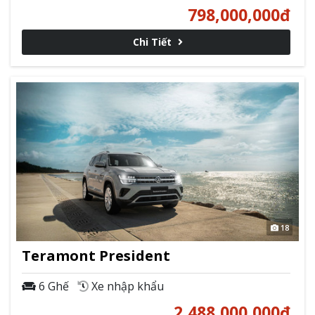
798,000,000
đ
Chi Tiết
18
Teramont President
6 Ghế
Xe nhập khẩu
2,488,000,000
đ