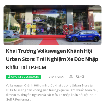
Khai Trương Volkswagen Khánh Hội
Urban Store: Trải Nghiệm Xe Đức Nhập
Khẩu Tại TP.HCM
72,403
20/11/2025
LỄ GIAO XE VOLKSWAGEN
Volkswagen Khánh Hội chính thức khai trương Urban Store tại
TP.HCM, mang đến không gian trải nghiệm xe Đức chuẩn toàn cầu,
dịch vụ 4S chuyên nghiệp và các mẫu xe nhập khẩu nổi bật, như
Golf R Performa...