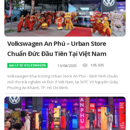
Volkswagen An Phú – Urban Store
Chuẩn Đức Đầu Tiên Tại Việt Nam
105,035
13/08/2025
ĐẠI LÝ XE VOLKSWAGEN
Volkswagen khai trương Urban Store An Phú – Định hình chuẩn
mới cho trải nghiệm xe Đức ở Việt Nam, tại 507C Võ Nguyên Giáp,
Phường An Khánh, TP. Hồ Chí Minh.