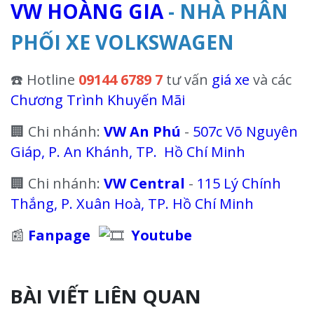
VW HOÀNG GIA
- NHÀ PHÂN
PHỐI XE VOLKSWAGEN
☎️ Hotline
09144 6789 7
tư vấn
giá xe
và các
Chương Trình Khuyến Mãi
🏢 Chi nhánh:
VW An Phú
-
507c Võ Nguyên
Giáp, P. An Khánh, TP. Hồ Chí Minh
🏢 Chi nhánh:
VW Central
-
115 Lý Chính
Thắng, P. Xuân Hoà, TP. Hồ Chí Minh
📰
Fanpage
Youtube
BÀI VIẾT LIÊN QUAN