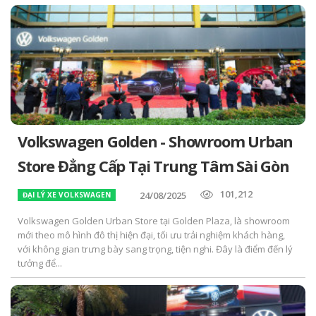
Volkswagen Golden - Showroom Urban
Store Đẳng Cấp Tại Trung Tâm Sài Gòn
101,212
24/08/2025
ĐẠI LÝ XE VOLKSWAGEN
Volkswagen Golden Urban Store tại Golden Plaza, là showroom
mới theo mô hình đô thị hiện đại, tối ưu trải nghiệm khách hàng,
với không gian trưng bày sang trọng, tiện nghi. Đây là điểm đến lý
tưởng để...