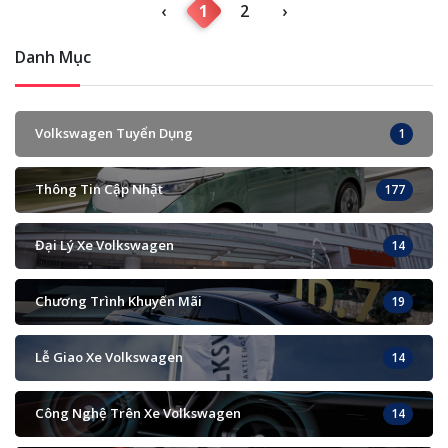
‹
1
2
›
Danh Mục
Volkswagen Tuyển Dụng
1
Thông Tin Cập Nhật
177
Đại Lý Xe Volkswagen
14
Chương Trình Khuyến Mãi
19
Lễ Giao Xe Volkswagen
14
Công Nghệ Trên Xe Volkswagen
14