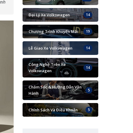
ành
Đại Lý Xe Volkswagen
14
Chương Trình Khuyến Mãi
19
Lễ Giao Xe Volkswagen
14
Công Nghệ Trên Xe
14
Volkswagen
Chăm Sóc & Hướng Dẫn Vận
5
Hành
Chính Sách Và Điều Khoản
5