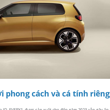
i phong cách và cá tính riêng
ủa ID. EVERY1, được sản xuất cho đến năm 2023 vẫn gây ấn