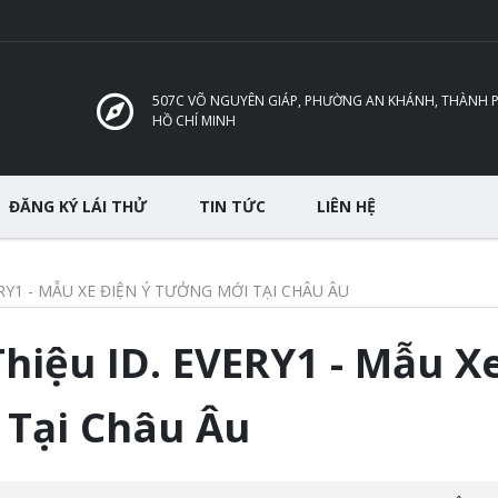
507C VÕ NGUYÊN GIÁP, PHƯỜNG AN KHÁNH, THÀNH 
HỒ CHÍ MINH
ĐĂNG KÝ LÁI THỬ
TIN TỨC
LIÊN HỆ
RY1 - MẪU XE ĐIỆN Ý TƯỞNG MỚI TẠI CHÂU ÂU
hiệu ID. EVERY1 - Mẫu X
 Tại Châu Âu