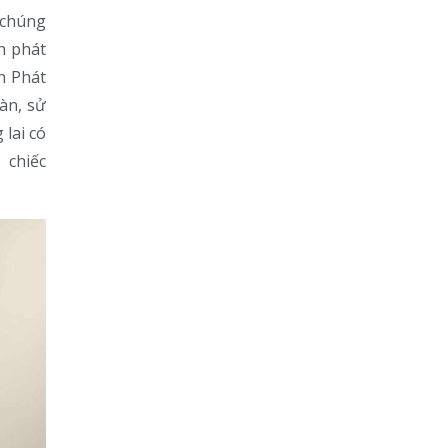
 chúng
h phát
h Phát
àn, sử
lai có
 chiếc