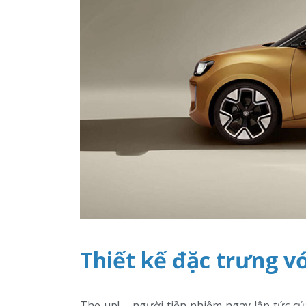
Thiết kế đặc trưng vớ
The up! – người tiền nhiệm ngay lập tức c