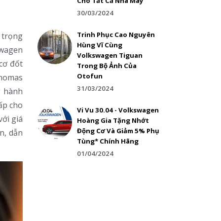
Cho Tất Cả Nhà Máy
30/03/2024
Trinh Phục Cao Nguyên
 trọng
Hùng Vĩ Cùng
swagen
Volkswagen Tiguan
cơ đốt
Trong Bộ Ảnh Của
Otofun
Thomas
31/03/2024
g hành
ấp cho
Vi Vu 30.04 - Volkswagen
ới giá
Hoàng Gia Tặng Nhớt
Động Cơ Và Giảm 5% Phụ
ớn, dẫn
Tùng* Chính Hãng
01/04/2024