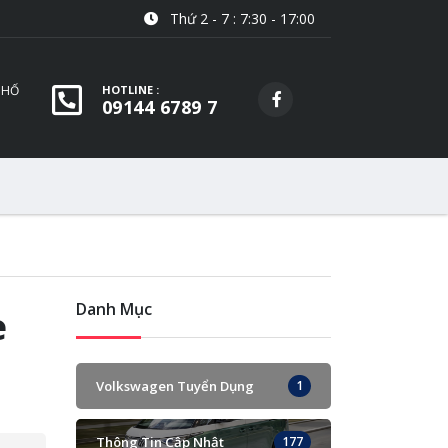
Thứ 2 - 7 : 7:30 - 17:00
PHỐ
HOTLINE :
09144 6789 7
Danh Mục
e
Volkswagen Tuyển Dụng
1
Thông Tin Cập Nhật
177