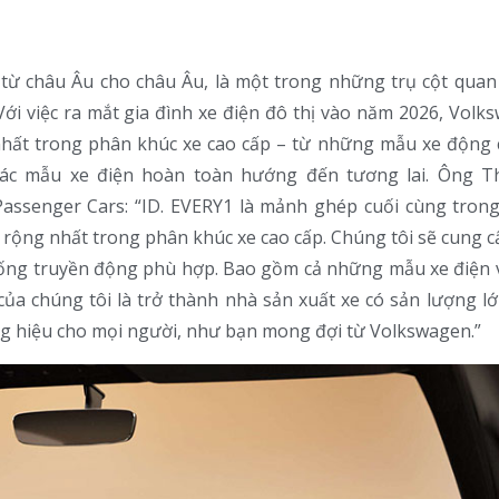
ử từ châu Âu cho châu Âu, là một trong những trụ cột quan
ới việc ra mắt gia đình xe điện đô thị vào năm 2026, Volk
hất trong phân khúc xe cao cấp – từ những mẫu xe động 
n các mẫu xe điện hoàn toàn hướng đến tương lai. Ông 
assenger Cars: “ID. EVERY1 là mảnh ghép cuối cùng tron
e rộng nhất trong phân khúc xe cao cấp. Chúng tôi sẽ cung c
hống truyền động phù hợp. Bao gồm cả những mẫu xe điện v
 của chúng tôi là trở thành nhà sản xuất xe có sản lượng l
g hiệu cho mọi người, như bạn mong đợi từ Volkswagen.”
Thông Báo