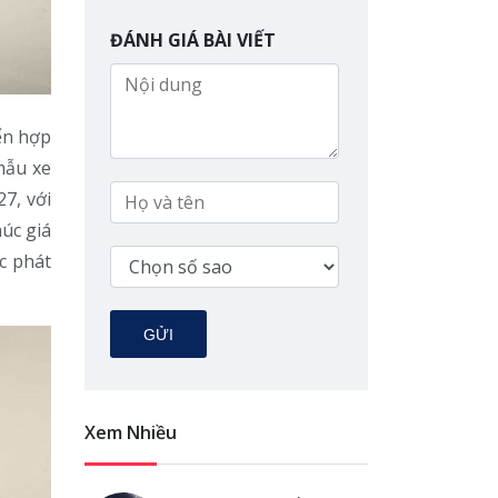
ĐÁNH GIÁ BÀI VIẾT
ển hợp
mẫu xe
7, với
úc giá
c phát
GỬI
Xem Nhiều