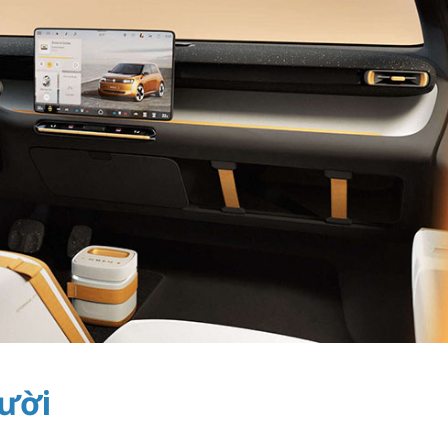
ĐÓNG
gười