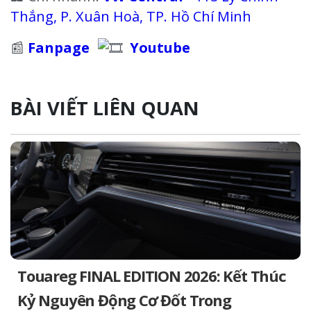
Thắng, P. Xuân Hoà, TP. Hồ Chí Minh
📰
Fanpage
Youtube
BÀI VIẾT LIÊN QUAN
Touareg FINAL EDITION 2026: Kết Thúc
Kỷ Nguyên Động Cơ Đốt Trong