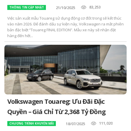
83,253
21/10/2025
THÔNG TIN CẬP NHẬT
Việc sản xuất mẫu Touareg sử dụng động cơ đốt trong sẽ kết thúc
vào năm 2026. Để đánh dấu sự kiện này, Volkswagen ra mắt phiên
bản đặc biệt “Touareg FINAL EDITION”. Mẫu xe này sẽ nhận đặt
hàng đến hết...
Volkswagen Touareg: Ưu Đãi Đặc
Quyền – Giá Chỉ Từ 2,368 Tỷ Đồng
111,020
18/07/2025
CHƯƠNG TRÌNH KHUYẾN MÃI