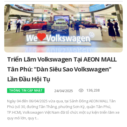
Triển Lãm Volkswagen Tại AEON MALL
Tân Phú: "Dàn Siêu Sao Volkswagen"
Lần Đầu Hội Tụ
136,238
24/04/2025
THÔNG TIN CẬP NHẬT
Ngày 04 đến 06/04/2025 vừa qua, tại Sảnh Đông AEON MALL Tân
Phú (số 30, đường Tân Thắng, phường Sơn Kỳ, quận Tân Phú,
TP.HCM), Volkswagen Việt Nam đã tổ chức một sự kiện triển lãm xe
quy mô lớn, quy t...