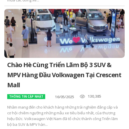
mua các dòng xe...
Chào Hè Cùng Triển Lãm Bộ 3 SUV &
MPV Hàng Đầu Volkwagen Tại Crescent
Mall
130,385
16/05/2025
THÔNG TIN CẬP NHẬT
Nhằm mang đến cho khách hàng những trải nghiệm đẳng cấp và
cơ hội chiêm ngưỡng những mẫu xe tiêu biểu nhất, của thương
hiệu Đức. Volkswagen Việt Nam đã tổ chức thành công Triển lãm
bộ ba SUV & MPV hàn...