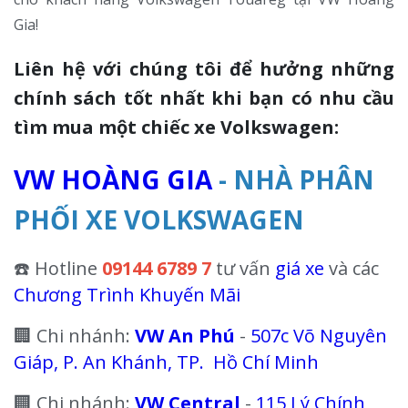
Gia!
Liên hệ với chúng tôi để hưởng những
chính sách tốt nhất khi bạn có nhu cầu
tìm mua một chiếc xe Volkswagen:
VW HOÀNG GIA
- NHÀ PHÂN
PHỐI XE VOLKSWAGEN
☎️ Hotline
09144 6789 7
tư vấn
giá xe
và các
Chương Trình Khuyến Mãi
🏢 Chi nhánh:
VW An Phú
-
507c Võ Nguyên
Giáp, P. An Khánh, TP. Hồ Chí Minh
🏢 Chi nhánh:
VW Central
-
115 Lý Chính