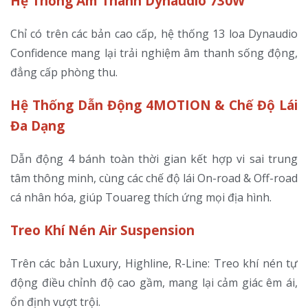
Hệ Thống Âm Thanh Dynaudio 730W
Chỉ có trên các bản cao cấp, hệ thống 13 loa Dynaudio
ĐÓNG
Confidence mang lại trải nghiệm âm thanh sống động,
đẳng cấp phòng thu.
Hệ Thống Dẫn Động 4MOTION & Chế Độ Lái
Đa Dạng
Dẫn động 4 bánh toàn thời gian kết hợp vi sai trung
tâm thông minh, cùng các chế độ lái On-road & Off-road
cá nhân hóa, giúp Touareg thích ứng mọi địa hình.
Treo Khí Nén Air Suspension
Trên các bản Luxury, Highline, R-Line: Treo khí nén tự
động điều chỉnh độ cao gầm, mang lại cảm giác êm ái,
ổn định vượt trội.