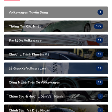
Volkswagen Tuyển Dụng
1
Thông Tin Cập Nhật
177
Đại Lý Xe Volkswagen
14
Chương Trình Khuyến Mãi
19
Lễ Giao Xe Volkswagen
14
Công Nghệ Trên Xe Volkswagen
14
Chăm Sóc & Hướng Dẫn Vận Hành
5
Chính Sách Và Điều Khoản
5