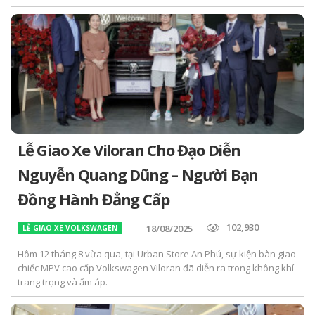
Thông Báo
ĐÓNG
Lễ Giao Xe Viloran Cho Đạo Diễn
Nguyễn Quang Dũng – Người Bạn
Đồng Hành Đẳng Cấp
102,930
18/08/2025
LỄ GIAO XE VOLKSWAGEN
Hôm 12 tháng 8 vừa qua, tại Urban Store An Phú, sự kiện bàn giao
chiếc MPV cao cấp Volkswagen Viloran đã diễn ra trong không khí
trang trọng và ấm áp.