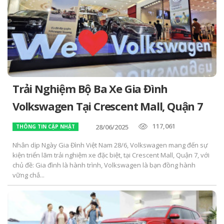
Trải Nghiệm Bộ Ba Xe Gia Đình
Volkswagen Tại Crescent Mall, Quận 7
117,061
28/06/2025
THÔNG TIN CẬP NHẬT
Nhân dịp Ngày Gia Đình Việt Nam 28/6, Volkswagen mang đến sự
kiện triển lãm trải nghiệm xe đặc biệt, tại Crescent Mall, Quận 7, với
chủ đề: Gia đình là hành trình, Volkswagen là bạn đồng hành
vững chắ...