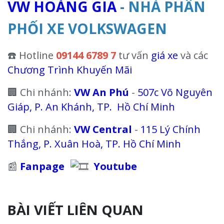
VW HOÀNG GIA
- NHÀ PHÂN
PHỐI XE VOLKSWAGEN
☎️ Hotline
09144 6789 7
tư vấn
giá xe
và các
Chương Trình Khuyến Mãi
🏢 Chi nhánh:
VW An Phú
-
507c Võ Nguyên
Giáp, P. An Khánh, TP. Hồ Chí Minh
🏢 Chi nhánh:
VW Central
-
115 Lý Chính
Thắng, P. Xuân Hoà, TP. Hồ Chí Minh
📰
Fanpage
Youtube
BÀI VIẾT LIÊN QUAN