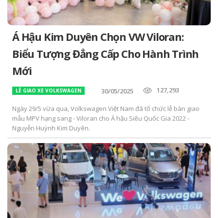
Á Hậu Kim Duyên Chọn VW Viloran:
Biểu Tượng Đẳng Cấp Cho Hành Trình
Mới
127,293
30/05/2025
LỄ GIAO XE VOLKSWAGEN
Ngày 29/5 vừa qua, Volkswagen Việt Nam đã tổ chức lễ bàn giao
mẫu MPV hạng sang - Viloran cho Á hậu Siêu Quốc Gia 2022 -
Nguyễn Huỳnh Kim Duyên.