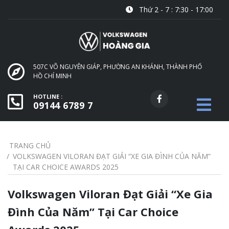
Thứ 2 - 7 : 7:30 - 17:00
507C VÕ NGUYÊN GIÁP, PHƯỜNG AN KHÁNH, THÀNH PHỐ
HỒ CHÍ MINH
HOTLINE :
09144 6789 7
TRANG CHỦ
VOLKSWAGEN VILORAN ĐẠT GIẢI “XE GIA ĐÌNH CỦA NĂM”
TẠI CAR CHOICE AWARDS 2025
Volkswagen Viloran Đạt Giải “Xe Gia
Đình Của Năm” Tại Car Choice