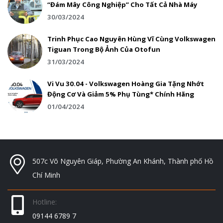
“Đám Mây Công Nghiệp” Cho Tất Cả Nhà Máy
30/03/2024
Trinh Phục Cao Nguyên Hùng Vĩ Cùng Volkswagen
Tiguan Trong Bộ Ảnh Của Otofun
31/03/2024
Vi Vu 30.04 - Volkswagen Hoàng Gia Tặng Nhớt
Động Cơ Và Giảm 5% Phụ Tùng* Chính Hãng
01/04/2024
507c Võ Nguyên Giáp, Phường An Khánh, Thành phố Hồ
Chí Minh
Hotline:
09144 6789 7