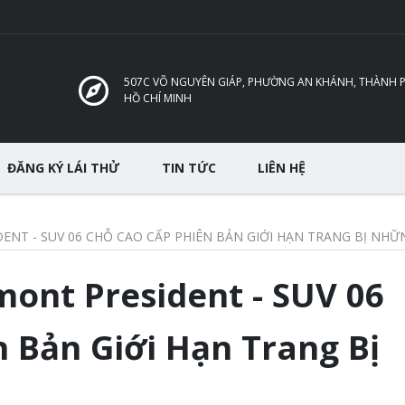
507C VÕ NGUYÊN GIÁP, PHƯỜNG AN KHÁNH, THÀNH 
HỒ CHÍ MINH
ĐĂNG KÝ LÁI THỬ
TIN TỨC
LIÊN HỆ
NT - SUV 06 CHỖ CAO CẤP PHIÊN BẢN GIỚI HẠN TRANG BỊ NHỮN
ont President - SUV 06
 Bản Giới Hạn Trang Bị