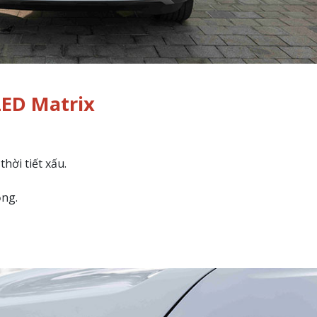
LED Matrix
hời tiết xấu.
ộng.
Thông Báo