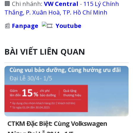
🏢 Chi nhánh:
VW Central
-
115 Lý Chính
ĐÓNG
Thắng, P. Xuân Hoà, TP. Hồ Chí Minh
📰
Fanpage
Youtube
BÀI VIẾT LIÊN QUAN
CTKM Đặc Biệt: Cùng Volkswagen