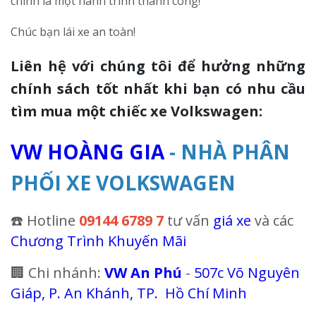
chính là một hành trình thành công!
Chúc bạn lái xe an toàn!
Liên hệ với chúng tôi để hưởng những
chính sách tốt nhất khi bạn có nhu cầu
tìm mua một chiếc xe Volkswagen:
VW HOÀNG GIA
- NHÀ PHÂN
PHỐI XE VOLKSWAGEN
☎️ Hotline
09144 6789 7
tư vấn
giá xe
và các
Chương Trình Khuyến Mãi
Thông Báo
🏢 Chi nhánh:
VW An Phú
-
507c Võ Nguyên
Giáp, P. An Khánh, TP. Hồ Chí Minh