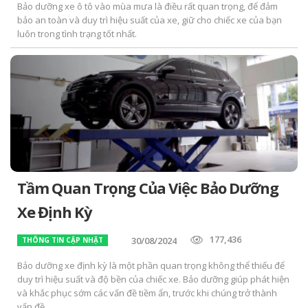
Bảo dưỡng xe ô tô vào mùa mưa là điều rất quan trọng, để đảm
bảo an toàn và duy trì hiệu suất của xe, giữ cho chiếc xe của bạn
luôn trong tình trạng tốt nhất.
Tầm Quan Trọng Của Việc Bảo Dưỡng
Xe Định Kỳ
177,436
30/08/2024
THÔNG TIN CẬP NHẬT
Bảo dưỡng xe định kỳ là một phần quan trọng không thể thiếu để
duy trì hiệu suất và độ bền của chiếc xe. Bảo dưỡng giúp phát hiện
và khắc phục sớm các vấn đề tiềm ẩn, trước khi chúng trở thành
vấn đề...