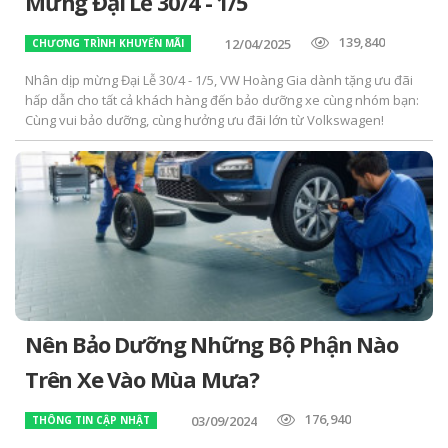
Mừng Đại Lễ 30/4 - 1/5
139,840
12/04/2025
CHƯƠNG TRÌNH KHUYẾN MÃI
Nhân dịp mừng Đại Lễ 30/4 - 1/5, VW Hoàng Gia dành tặng ưu đãi
hấp dẫn cho tất cả khách hàng đến bảo dưỡng xe cùng nhóm bạn:
Cùng vui bảo dưỡng, cùng hưởng ưu đãi lớn từ Volkswagen!
Nên Bảo Dưỡng Những Bộ Phận Nào
Trên Xe Vào Mùa Mưa?
176,940
03/09/2024
THÔNG TIN CẬP NHẬT